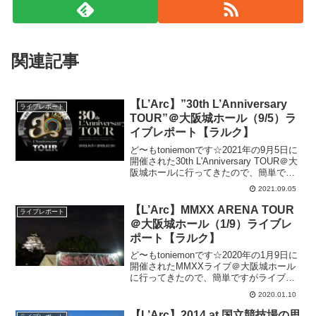
関連記事
【L’Arc】”30th L’Anniversary
ライブレポート
TOUR”＠大阪城ホール（9/5）ラ
イブレポート【ラルク】
ど〜もtoniemonです☆2021年の9月5日に
開催された30th L'Anniversary TOUR＠大
阪城ホールに行ってきたので、簡単です
がライブレポートです。 セットリスト @
2021.09.05
大阪城ホール 9/5 get out from the...
【L’Arc】MMXX ARENA TOUR
ライブレポート
＠大阪城ホール（1/9）ライブレ
ポート【ラルク】
ど〜もtoniemonです☆2020年の1月9日に
開催されたMMXXライブ＠大阪城ホール
に行ってきたので、簡単ですがライブレ
ポートです。セットリスト @大阪城ホー
2020.01.10
ル １／９Driver's HighRound and
RoundLies a...
【L’Arc】2014 at 国立競技場の思