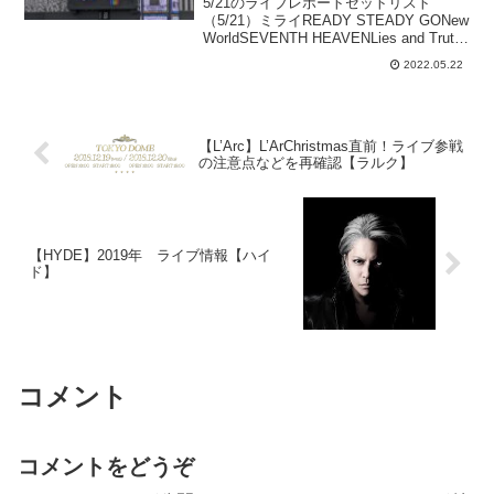
5/21のライブレポートセットリスト
ク】
（5/21）ミライREADY STEADY GONew
WorldSEVENTH HEAVENLies and Truth
叙情詩XXXfatefinaleMY HEART DRAWS
2022.05.22
A DREAMDri...
【L’Arc】L’ArChristmas直前！ライブ参戦
の注意点などを再確認【ラルク】
【HYDE】2019年 ライブ情報【ハイ
ド】
コメント
コメントをどうぞ