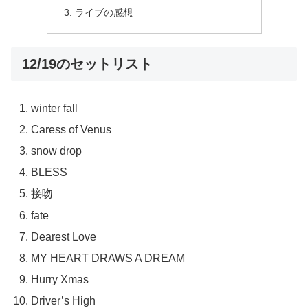
ライブの感想
12/19のセットリスト
winter fall
Caress of Venus
snow drop
BLESS
接吻
fate
Dearest Love
MY HEART DRAWS A DREAM
Hurry Xmas
Driver’s High