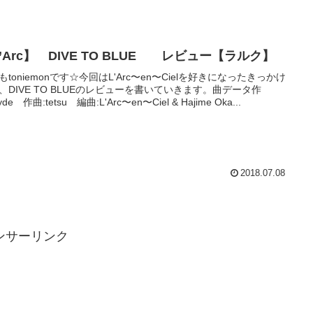
’Arc】 DIVE TO BLUE レビュー【ラルク】
もtoniemonです☆今回はL'Arc〜en〜Cielを好きになったきっかけ
、DIVE TO BLUEのレビューを書いていきます。曲データ作
yde 作曲:tetsu 編曲:L'Arc〜en〜Ciel & Hajime Oka...
2018.07.08
ンサーリンク