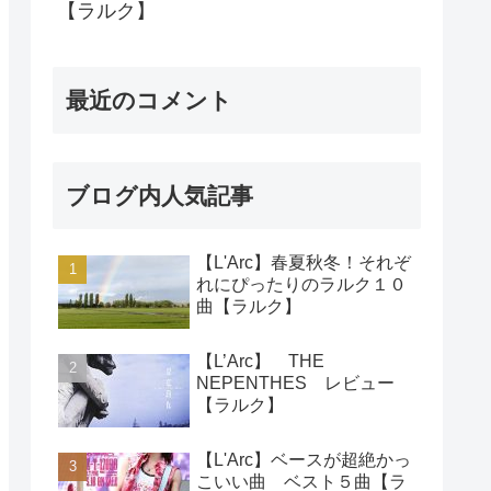
【ラルク】
最近のコメント
ブログ内人気記事
【L'Arc】春夏秋冬！それぞ
れにぴったりのラルク１０
曲【ラルク】
【L’Arc】 THE
NEPENTHES レビュー
【ラルク】
【L'Arc】ベースが超絶かっ
こいい曲 ベスト５曲【ラ