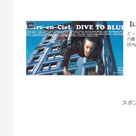
【L
ark
ど～
の曲
詞:h
スポ