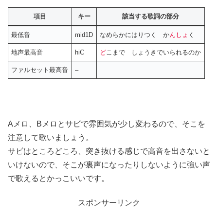
項目
キー
該当する歌詞の部分
最低音
mid1D
なめらかにはりつく か
んしょ
く
地声最高音
hiC
ど
こまで しょうきでいられるのか
ファルセット最高音
–
Aメロ、Bメロとサビで雰囲気が少し変わるので、そこを
注意して歌いましょう。
サビはところどころ、突き抜ける感じで高音を出さないと
いけないので、そこが裏声になったりしないように強い声
で歌えるとかっこいいです。
スポンサーリンク