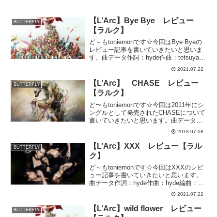
【L’Arc】Bye Bye レビュー
BUTTERFLY
【ラルク】
ど～もtoniemonです☆今回はBye Byeの
レビュー記事を書いていきたいと思いま
す。曲データ作詞：hyde作曲：tetsuya編
曲： L'Arc〜en〜Ciel & Hajime Okano収
2021.07.22
録アルバム：BUTTERFLY再生時間：3...
【L’Arc】 CHASE レビュー
BUTTERFLY
【ラルク】
ど〜もtoniemonです☆今回は2011年にシ
ングルとして発売されたCHASEについて
書いていきたいと思います。曲データ作
詞:hyde 作曲:ken/hyde 編曲:L'Arc〜
2018.07.08
en〜Ciel & Hajime Okano収録アルバム：
B...
【L’Arc】XXX レビュー【ラル
BUTTERFLY
ク】
ど～もtoniemonです☆今回はXXXのレビ
ュー記事を書いていきたいと思います。
曲データ作詞：hyde作曲：hyde編曲：
L'Arc〜en〜Ciel & Hajime Okano収録アル
2021.07.22
バム：BUTTERFLY再生時間：4分6秒レ
ビュー...
【L’Arc】wild flower レビュー
BUTTERFLY