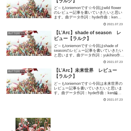
【ラルク】
ど～もtoniemonです☆今回はwild flower
のレビュー記事を書いていきたいと思い
ます。曲データ作詞：hyde作曲：ken編
曲： L'Arc〜en〜Ciel収録アルバム：
2021.07.23
BUTTERFLY再生時間：5分23秒レビュー
はかなさも感じ...
【L’Arc】shade of season レ
BUTTERFLY
ビュー【ラルク】
ど～もtoniemonです☆今回はshade of
seasonのレビュー記事を書いていきたい
と思います。曲データ作詞：yukihiro作
曲：yukihiro編曲： L'Arc〜en〜Ciel収録
2021.07.23
アルバム：BUTTERFLY再生時間：4分
1...
【L’Arc】未来世界 レビュー
BUTTERFLY
【ラルク】
ど～もtoniemonです☆今回は未来世界の
レビュー記事を書いていきたいと思いま
す。曲データ作詞：hyde作曲：ken編
曲： L'Arc〜en〜Ciel収録アルバム：
2021.07.23
BUTTERFLY再生時間：3分19秒レビュー
童謡的な印象のある曲です。歌...