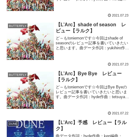
曲： L'Arc〜en〜Ciel収録アルバム：
BUTTERFLY再生時間：5分23秒レビュー
はかなさも感じ...
2021.07.23
【L’Arc】shade of season レ
BUTTERFLY
ビュー【ラルク】
ど～もtoniemonです☆今回はshade of
seasonのレビュー記事を書いていきたい
と思います。曲データ作詞：yukihiro作
曲：yukihiro編曲： L'Arc〜en〜Ciel収録
アルバム：BUTTERFLY再生時間：4分
1...
2021.07.23
【L’Arc】Bye Bye レビュー
BUTTERFLY
【ラルク】
ど～もtoniemonです☆今回はBye Byeの
レビュー記事を書いていきたいと思いま
す。曲データ作詞：hyde作曲：tetsuya編
曲： L'Arc〜en〜Ciel & Hajime Okano収
録アルバム：BUTTERFLY再生時間：3...
2021.07.22
【L’Arc】予感 レビュー【ラル
DUNE
ク】
曲データ作詞：hyde作曲：ken編曲：