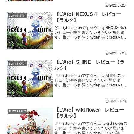
童謡的な印象のある曲です。歌...
2021.07.23
【L’Arc】NEXUS 4 レビュー
BUTTERFLY
【ラルク】
ど～もtoniemonです☆今回はNEXUS 4の
レビュー記事を書いていきたいと思いま
す。曲データ作詞：hyde作曲：tetsuya編
曲： L'Arc〜en〜Ciel & Akira Nishihira収
録アルバム：BUTTERFLY再生時...
2021.07.23
【L’Arc】SHINE レビュー【ラ
BUTTERFLY
ルク】
ど～もtoniemonです☆今回はSHINEのレ
ビュー記事を書いていきたいと思いま
す。曲データ作詞：hyde作曲：tetsuya編
曲： L'Arc〜en〜Ciel & Akira Nishihira収
録アルバム：BUTTERFLY再生時間：...
2021.07.23
【L’Arc】wild flower レビュー
BUTTERFLY
【ラルク】
ど～もtoniemonです☆今回はwild flowerの
レビュー記事を書いていきたいと思いま
す。曲データ作詞：hyde作曲：ken編